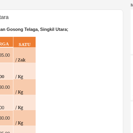
tara
n Gosong Telaga, Singkil Utara;
SATU
RGA
85.00
/ Zak
00
/ Kg
30.00
/ Kg
/ Kg
00
30.00
/ Kg