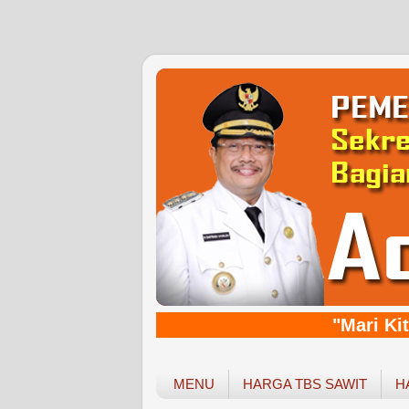
"Mari Kita
MENU
HARGA TBS SAWIT
H