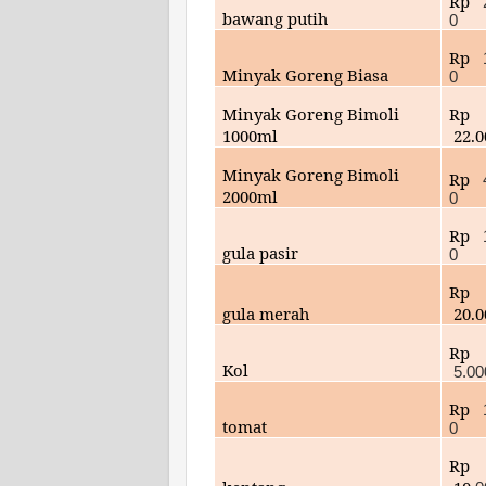
Rp
bawang putih
0
Rp
Minyak Goreng Biasa
0
Minyak Goreng Bimoli
Rp
1000ml
22.
Minyak Goreng Bimoli
Rp
2000ml
0
Rp
gula pasir
0
Rp
gula merah
20.
Rp
Kol
5.00
Rp
tomat
0
Rp