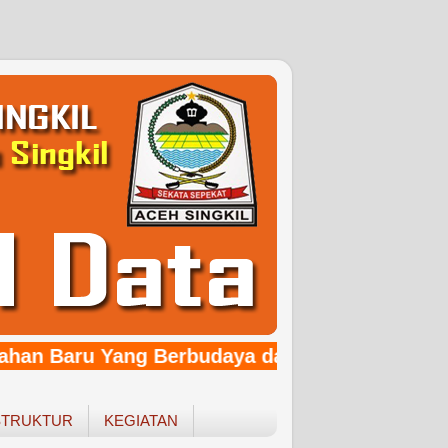
han Baru Yang Berbudaya dan Religius"
STRUKTUR
KEGIATAN