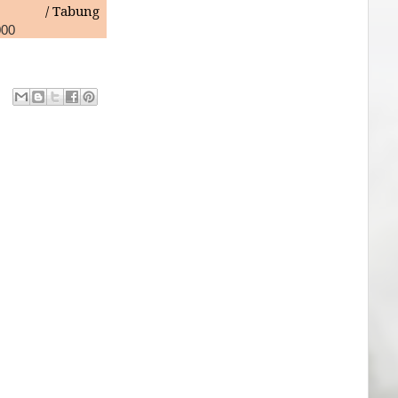
/ Tabung
000