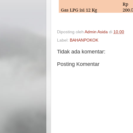
Rp
Gas LPG isi 12 Kg
200
.
Diposting oleh
Admin Asida
di
10.00
Label:
BAHANPOKOK
Tidak ada komentar:
Posting Komentar