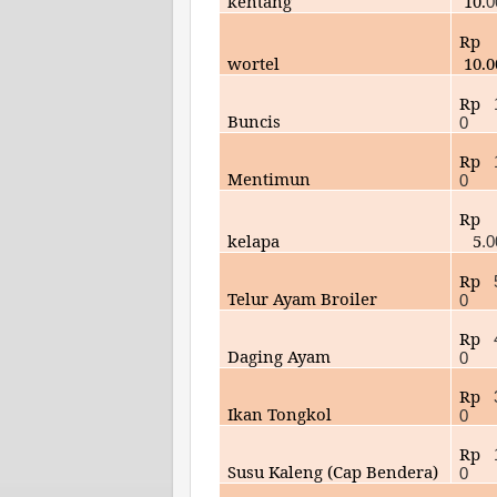
kentang
10.
0
Rp
wortel
10.0
Rp
Buncis
0
Rp
Mentimun
0
Rp
kelapa
5
.
Rp
Telur Ayam Broiler
0
Rp
Daging Ayam
0
Rp
Ikan Tongkol
0
Rp
Susu Kaleng (Cap Bendera)
0