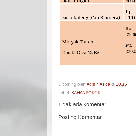
Ikan Tongkol
30
.0
Rp
Susu Kaleng (Cap Bendera)
16.
Rp
25
.0
Minyak Tanah
Rp.
220.
Gas LPG isi 12 Kg
Diposting oleh
Admin Asida
di
10.15
Label:
BAHANPOKOK
Tidak ada komentar:
Posting Komentar