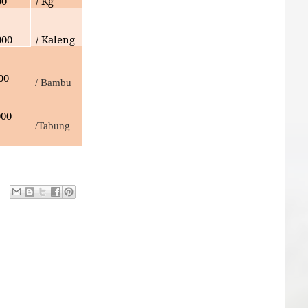
00
/ Kg
000
/ Kaleng
00
/ Bambu
000
/Tabung