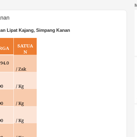
anan
an Lipat Kajang, Simpang Kanan
SATUA
RGA
N
194.0
/ Zak
00
/ Kg
00
/ Kg
00
/ Kg