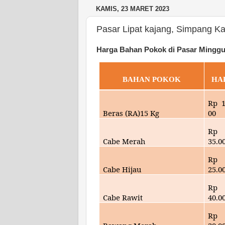
KAMIS, 23 MARET 2023
Pasar Lipat kajang, Simpang K
Harga Bahan Pokok di Pasar Minggu
BAHAN POKOK
HA
Rp
Beras (RA)15 Kg
00
Rp
Cabe Merah
35.
0
Rp
Cabe Hijau
25.
0
Rp
Cabe Rawit
40.
0
Rp