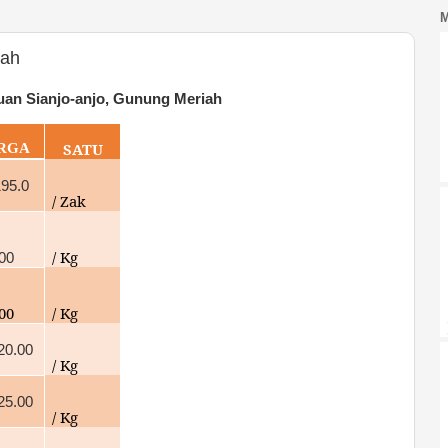
iah
uan Sianjo-anjo, Gunung Meriah
SATU
RGA
195.0
/ Zak
/ Kg
00
000
/ Kg
20.00
/ Kg
25.00
/ Kg