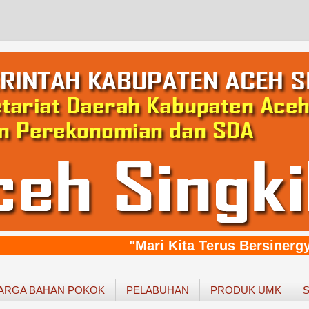
"Mari Kita Terus Bersinergy,
ARGA BAHAN POKOK
PELABUHAN
PRODUK UMK