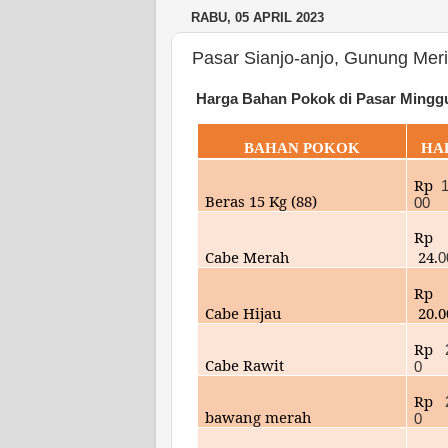
RABU, 05 APRIL 2023
Pasar Sianjo-anjo, Gunung Mer
Harga Bahan Pokok di P
asar Mingg
BAHAN POKOK
HA
Rp
Beras 15 Kg (88)
00
Rp
Cabe Merah
24.
0
Rp
Cabe Hijau
20.
Rp
Cabe Rawit
0
Rp
bawang merah
0