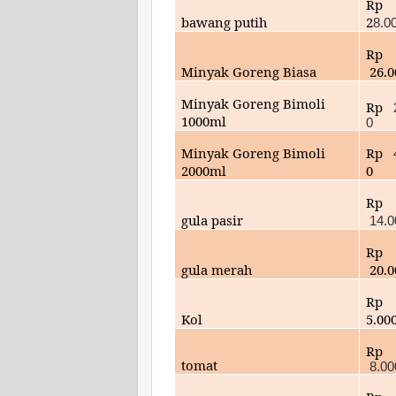
Rp
bawang putih
2
8.0
Rp
Minyak Goreng Biasa
26.
Minyak Goreng Bimoli
Rp
1000ml
0
Minyak Goreng Bimoli
Rp
2000ml
0
Rp
gula pasir
14.0
Rp
gula merah
20.
Rp
Kol
5.00
Rp
tomat
8.00