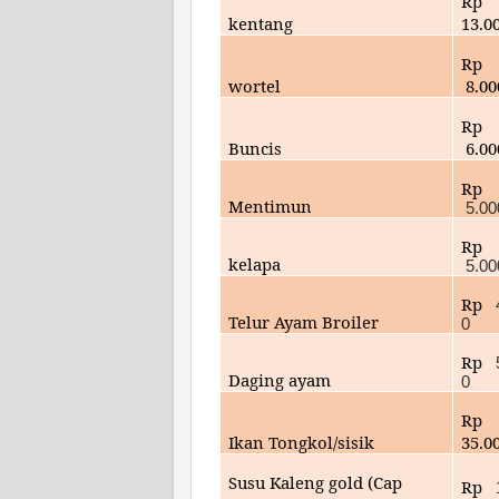
Rp
kentang
13.0
Rp
wortel
8.0
Rp
Buncis
6.0
Rp
Mentimun
5.00
Rp
kelapa
5.00
Rp
Telur Ayam Broiler
0
Rp
Daging ayam
0
Rp
Ikan Tongkol/sisik
35
.0
Susu Kaleng gold (Cap
Rp