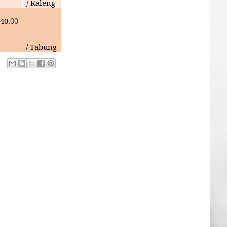
/ Kaleng
40
.00
/ Tabung