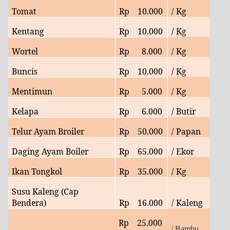
Tomat
Rp
10.
000
/ Kg
Kentang
Rp
10
.000
/ Kg
Wortel
Rp
8.000
/ Kg
Buncis
Rp
10.000
/ Kg
Mentimun
Rp
5.000
/ Kg
Kelapa
Rp
6
.000
/ Butir
Telur Ayam Broiler
Rp
50.
000
/ Papan
Daging Ayam Boiler
Rp
65
.000
/ Ekor
Ikan Tongkol
Rp
35
.000
/ Kg
Susu Kaleng (Cap
Bendera)
Rp
16.000
/ Kaleng
Rp
25
.000
/ Bambu