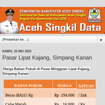
▼
KAMIS, 25 MEI 2023
Pasar Lipat Kajang, Simpang Kanan
Harga Bahan Pokok di Pasar Mingguan Lipat Kajang,
Simpang Kanan
SATUAN
BAHAN POKOK
HARGA
Beras (RA)15 Kg
Rp
194.000
/ Zak
Cabe Merah
Rp
16.
000
/ Kg