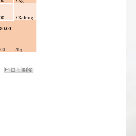
00
/ Kg
000
/ Kaleng
80.00
000
/Kg