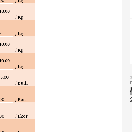
00
/ Kg
18
.00
/ Kg
0
/ Kg
10.
00
/ Kg
10
.00
/ Kg
5.00
/ Butir
00
/ Ppn
00
/ Ekor