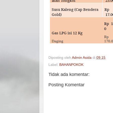
Ikan Tongkol
25.0
Susu Kaleng (Cap Bendera
Rp
Gold)
17
.
Rp
1
0
Gas LPG isi 12 Kg
Rp
Daging
170.
Diposting oleh
Admin Asida
di
09.15
Label:
BAHANPOKOK
Tidak ada komentar:
Posting Komentar