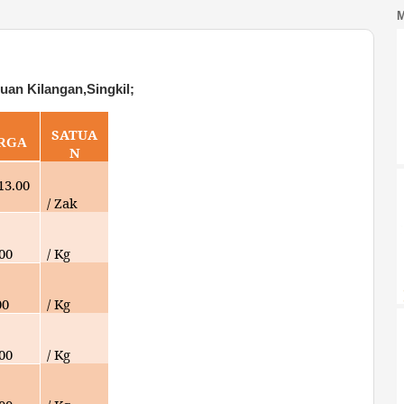
an Kilangan,Singkil;
SATUA
RGA
N
13.00
/ Zak
00
/ Kg
00
/ Kg
00
/ Kg