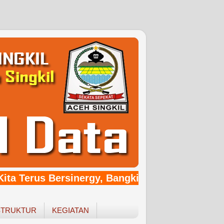
ta Terus Bersinergy, Bangkit Bersama Pemerin
STRUKTUR
KEGIATAN