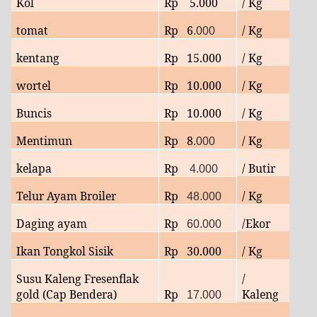
Kol
Rp
5.000
/ Kg
tomat
Rp
6
/ Kg
.000
kentang
Rp 15.000
/ Kg
wortel
Rp 10.000
/ Kg
Buncis
Rp 10.000
/ Kg
Mentimun
Rp
8
/ Kg
.000
kelapa
Rp
/ Butir
4.000
Telur Ayam Broiler
Rp
/ Kg
48.000
Daging ayam
Rp
/Ekor
60.000
Ikan Tongkol Sisik
Rp
30
.000
/ Kg
Susu Kaleng Fresenflak
/
gold (Cap Bendera)
Rp
Kaleng
17.000