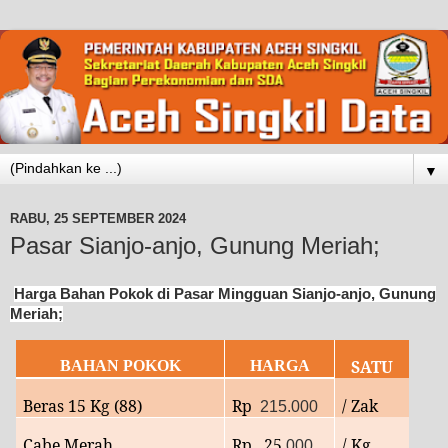
▼
RABU, 25 SEPTEMBER 2024
Pasar Sianjo-anjo, Gunung Meriah;
Harga Bahan Pokok di P
asar
Mingguan Sianjo-anjo, Gunung
Meriah;
SATU
BAHAN POKOK
HARGA
Beras 15 Kg (88)
Rp
/ Zak
215.000
Cabe Merah
Rp 25.
/ Kg
000