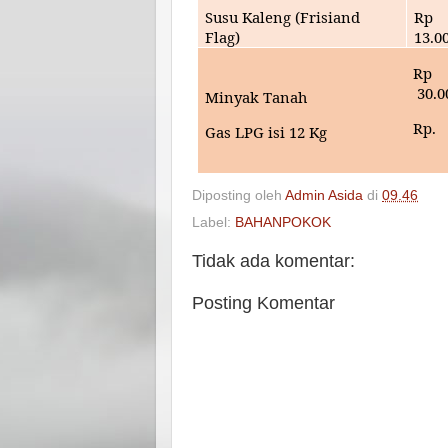
Susu Kaleng (Frisiand
Rp
Flag)
13
.0
Rp
30
.0
Minyak Tanah
Rp.
Gas LPG isi 12 Kg
Diposting oleh
Admin Asida
di
09.46
Label:
BAHANPOKOK
Tidak ada komentar:
Posting Komentar