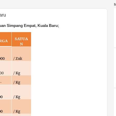
aru
uan Simpang Empat, Kuala Baru;
SATUA
RGA
N
000
/ Zak
00
/ Kg
-
/ Kg
00
/ Kg
00
/ Kg