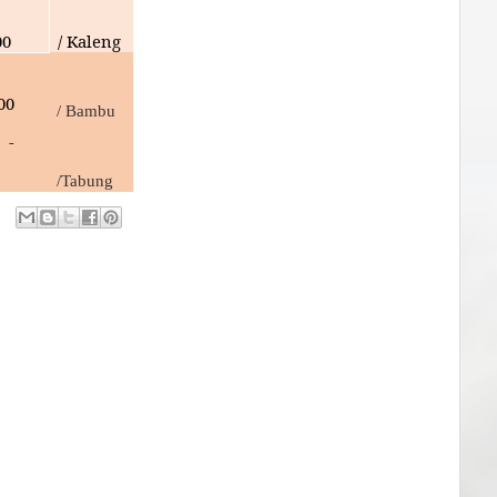
00
/ Kaleng
00
/ Bambu
 -
/Tabung