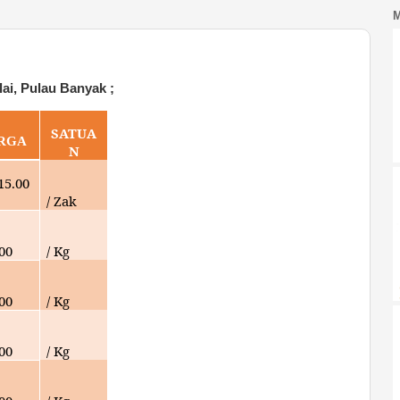
ai, Pulau Banyak ;
SATUA
RGA
N
1
5.00
/ Zak
000
/ Kg
00
/ Kg
000
/ Kg