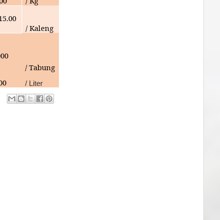
000
/ Kg
15.00
/ Kaleng
000
/ Tabung
00
/ Liter