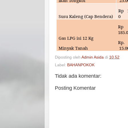
Ikan Tongkol
25
.
Rp
Susu Kaleng (Cap Bendera)
0
Rp
185
.
Gas LPG isi 12 Kg
Rp.
Minyak Tanah
15.0
Diposting oleh
Admin Asida
di
10.52
Label:
BAHANPOKOK
Tidak ada komentar:
Posting Komentar