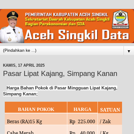
▼
KAMIS, 17 APRIL 2025
Pasar Lipat Kajang, Simpang Kanan
Harga Bahan Pokok di Pasar Mingguan Lipat Kajang,
Simpang Kanan;
SATUAN
BAHAN POKOK
HARGA
Beras (RA)15 Kg
Rp
225.000
/ Zak
Cabe Merah
Rp
40.
000
/ Kg