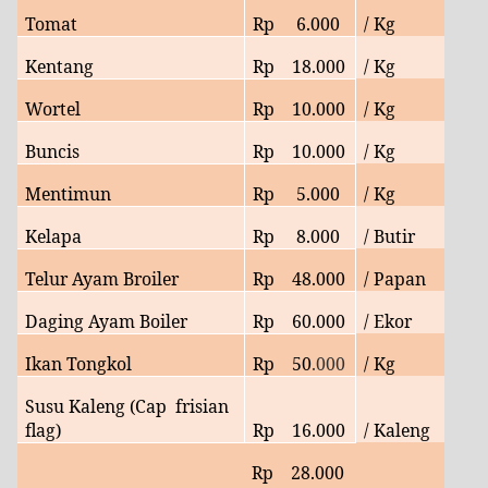
Tomat
Rp
6.
000
/ Kg
Kentang
Rp
18
.000
/ Kg
Wortel
Rp
10.000
/ Kg
Buncis
Rp
10.000
/ Kg
Mentimun
Rp
5.000
/ Kg
Kelapa
Rp
8
.000
/ Butir
Telur Ayam Broiler
Rp
48.
000
/ Papan
Daging Ayam Boiler
Rp
60
.000
/ Ekor
Ikan Tongkol
Rp
50
.000
/ Kg
Susu Kaleng (Cap frisian
flag)
Rp
16
.000
/ Kaleng
Rp
28
.000