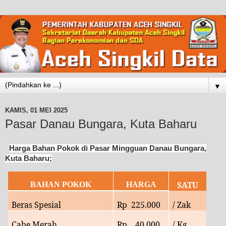
▼
KAMIS, 01 MEI 2025
Pasar Danau Bungara, Kuta Baharu
Harga Bahan Pokok di Pasar Mingguan Danau Bungara,
Kuta Baharu;
SATU
BAHAN POKOK
HARGA
Beras Spesial
Rp
225
.000
/ Zak
Cabe Merah
Rp 40.000
/ Kg