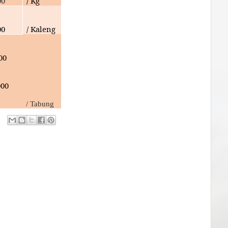
00
/ Kg
00
/ Kaleng
00
000
/ Tabung