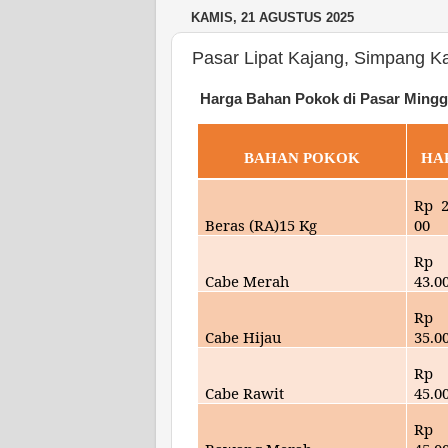
KAMIS, 21 AGUSTUS 2025
Pasar Lipat Kajang, Simpang K
Harga Bahan Pokok di Pasar Mingg
BAHAN POKOK
HA
Rp
Beras (RA)15 Kg
00
Rp
Cabe Merah
43.
0
Rp
Cabe Hijau
35.
0
Rp
Cabe Rawit
45.
0
Rp