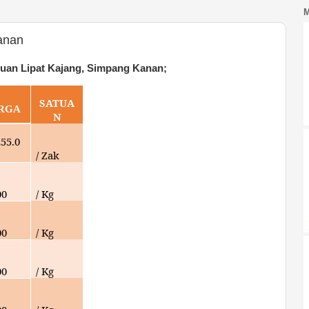
anan
uan Lipat Kajang, Simpang Kanan;
SATUA
RGA
N
255.0
/ Zak
00
/ Kg
00
/ Kg
00
/ Kg