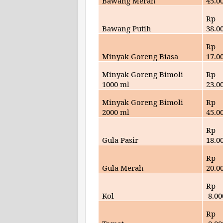
Bawang Merah
45.
0
Rp
Bawang Putih
38
.0
Rp
Minyak Goreng Biasa
17
.0
Minyak Goreng Bimoli
Rp
1000 ml
23
.0
Minyak Goreng Bimoli
Rp
2000 ml
45
.0
Rp
Gula Pasir
18
.0
Rp
Gula Merah
20
.0
Rp
Kol
8
.00
Rp