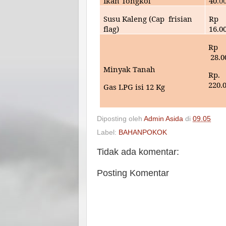
Ikan Tongkol
40
.0
Susu Kaleng (Cap frisian
Rp
flag)
16
.0
Rp
28
.0
Minyak Tanah
Rp.
220.
Gas LPG isi 12 Kg
Diposting oleh
Admin Asida
di
09.05
Label:
BAHANPOKOK
Tidak ada komentar:
Posting Komentar