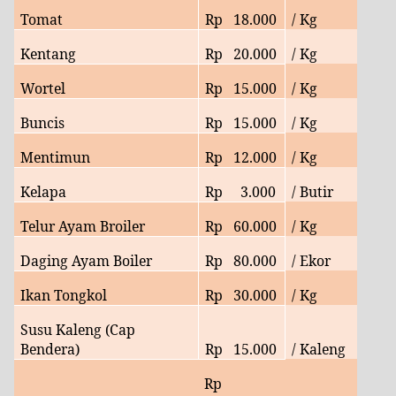
Tomat
Rp
18
.000
/ Kg
Kentang
Rp
20
.000
/ Kg
Wortel
Rp
15.
000
/ Kg
Buncis
Rp
15.
000
/ Kg
Mentimun
Rp
12
.000
/ Kg
Kelapa
Rp
3
.000
/ Butir
Telur Ayam Broiler
Rp
60
.000
/ Kg
Daging Ayam Boiler
Rp
80
.000
/ Ekor
Ikan Tongkol
Rp
30
.000
/ Kg
Susu Kaleng (Cap
Bendera)
Rp
15.000
/ Kaleng
Rp