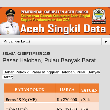
▼
SELASA, 02 SEPTEMBER 2025
Pasar Haloban, Pulau Banyak Barat
Bahan Pokok di Pasar Mingguan Haloban, Pulau Banyak
Barat;
SATUAN
BAHAN POKOK
HARGA
Beras 15 Kg (MB)
Rp
270
.000
/ Zak
Cabe Merah
Rp
45.
000
/ Kg