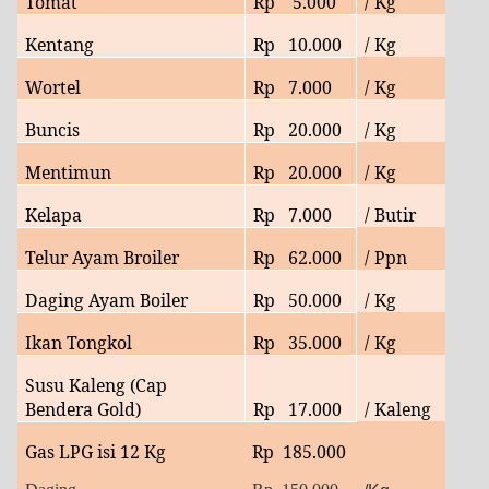
Tomat
Rp
5.000
/ Kg
Kentang
Rp
10
.000
/ Kg
Wortel
Rp
7.
000
/ Kg
Buncis
Rp 20
.
000
/ Kg
Mentimun
Rp 20.000
/ Kg
Kelapa
Rp
7
.000
/ Butir
Telur Ayam Broiler
Rp
62.
000
/ Ppn
Daging Ayam Boiler
Rp
50.
000
/ Kg
Ikan Tongkol
Rp
35.000
/ Kg
Susu Kaleng (Cap
Bendera Gold)
Rp
17
.000
/ Kaleng
Gas LPG isi 12 Kg
Rp
185.000