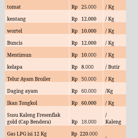
tomat
Rp
25
/ Kg
.000
kentang
Rp 12.000
/ Kg
wortel
Rp 10.000
/ Kg
Buncis
Rp 12.000
/ Kg
Mentimun
Rp 10
/ Kg
.000
kelapa
Rp
8
/ Butir
.000
Telur Ayam Broiler
Rp
/ Kg
50.000
Daging ayam
Rp
/Kg
60.000
Ikan Tongkol
Rp
60
.000
/ Kg
Susu Kaleng Fresenflak
/
gold (Cap Bendera)
Rp
Kaleng
18.000
Gas LPG isi 12 Kg
Rp
220
.000