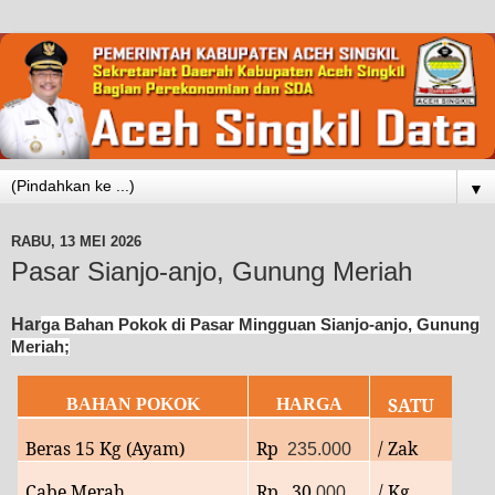
▼
RABU, 13 MEI 2026
Pasar Sianjo-anjo, Gunung Meriah
Har
ga Bahan Pokok di P
asar
Mingguan Sianjo-anjo, Gunung
Meriah;
SATU
BAHAN POKOK
HARGA
Beras 15 Kg (Ayam)
Rp
/ Zak
235.000
Cabe Merah
Rp 30.
/ Kg
000