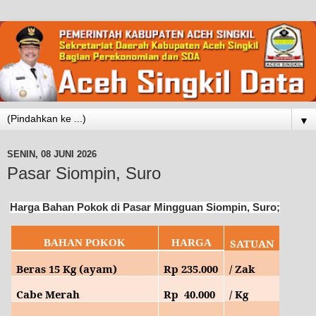
▼
SENIN, 08 JUNI 2026
Pasar Siompin, Suro
Harga Bahan Pokok di Pasar Mingguan Siompin, Suro;
SATUAN
BAHAN POKOK
HARGA
Beras 15 Kg (ayam)
Rp
235
.000
/ Zak
Cabe Merah
Rp
40.
000
/ Kg