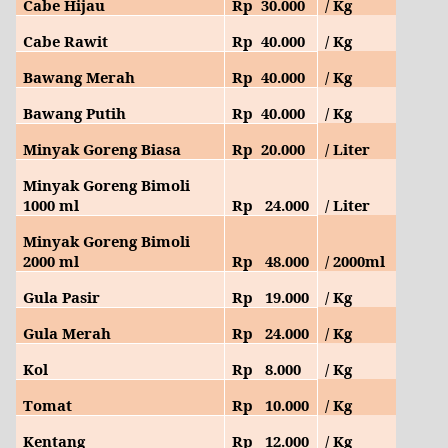
Cabe Hijau
Rp
30.
000
/ Kg
Cabe Rawit
Rp
40.
000
/ Kg
Bawang Merah
Rp
40
.000
/ Kg
Bawang Putih
Rp
40
.000
/ Kg
Minyak Goreng Biasa
Rp
20.000
/ Liter
Minyak Goreng Bimoli
1000 ml
Rp
24
.000
/ Liter
Minyak Goreng Bimoli
2000 ml
Rp
48
.000
/ 2000ml
Gula Pasir
Rp
19
.000
/ Kg
Gula Merah
Rp
24
.000
/ Kg
Kol
Rp
8.
000
/ Kg
Tomat
Rp
10
.000
/ Kg
Kentang
Rp
12.
000
/ Kg