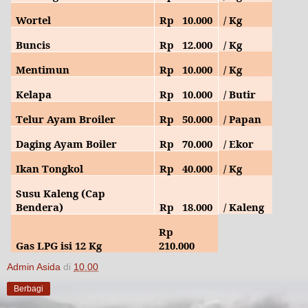
Wortel
Rp
10.
000
/ Kg
Buncis
Rp
12.
000
/ Kg
Mentimun
Rp
10.000
/ Kg
Kelapa
Rp
10
.000
/ Butir
Telur Ayam Broiler
Rp
50.000
/ Papan
Daging Ayam Boiler
Rp
70
.000
/ Ekor
Ikan Tongkol
Rp
40
.000
/ Kg
Susu Kaleng (Cap
Bendera)
Rp
18.000
/ Kaleng
Rp
Gas LPG isi 12 Kg
210.000
Admin Asida
di
10.00
Berbagi