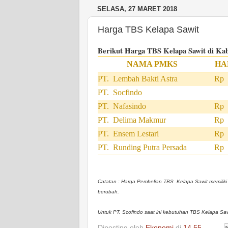
SELASA, 27 MARET 2018
Harga TBS Kelapa Sawit
Berikut Harga TBS Kelapa Sawit di Kab
NAMA PMKS
HA
PT. Lembah Bakti Astra
Rp 1
PT. Socfindo
PT. Nafasindo
Rp 1
PT. Delima Makmur
Rp 1
PT. Ensem Lestari
Rp 1
PT. Runding Putra Persada
Rp 1
Catatan : Harga Pembelian TBS Kelapa Sawit memiliki p
berubah.
Untuk PT. Scofindo saat ini kebutuhan TBS Kelapa Sa
Diposting oleh
Ekonomi
di
14.55