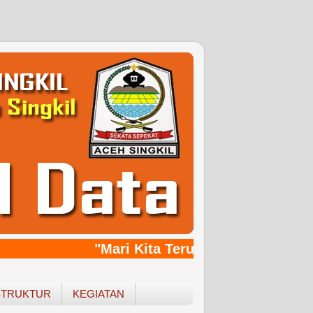
"Mari Kita Terus Bersinergy, Ban
STRUKTUR
KEGIATAN