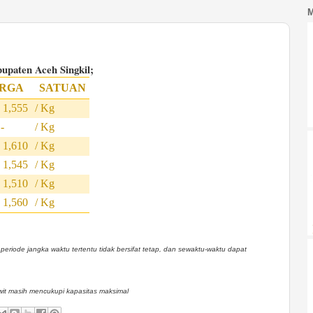
upaten Aceh Singkil;
RGA
SATUAN
,555
/ Kg
-
/ Kg
,610
/ Kg
,545
/ Kg
,510
/ Kg
,560
/ Kg
eriode jangka waktu tertentu tidak bersifat tetap, dan sewaktu-waktu dapat
wit masih mencukupi kapasitas maksimal