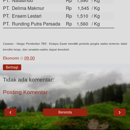
PT. Nafasindo
Rp 1,590
/ Kg
PT. Delima Makmur
Rp 1,545
/ Kg
PT. Ensem Lestari
Rp 1,510
/ Kg
PT. Runding Putra Persada
Rp 1,560
/ Kg
Catatan : Harga Pembelian TBS Kelapa Sawit memiliki periode jangka waktu tertentu tidak
bersifat tetap, dan sewaktu-waktu dapat berubah.
Ekonomi
di
09.00
Berbagi
Tidak ada komentar:
Posting Komentar
‹
›
Beranda
Lihat versi web