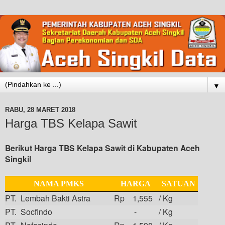
▼
RABU, 28 MARET 2018
Harga TBS Kelapa Sawit
Berikut Harga TBS Kelapa Sawit di Kabupaten Aceh
Singkil
NAMA PMKS
HARGA
SATUAN
PT. Lembah Bakti Astra
Rp 1,555
/ Kg
PT. Socfindo
-
/ Kg