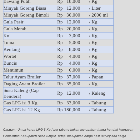
Bawang Putih
Rp 18,000
/ Kg
Minyak Goreng Biasa
Rp 12,000
/ Liter
Minyak Goreng Bimoli
Rp 30,000
/ 2000 ml
Gula Pasir
Rp 12,000
/ Kg
Gula Merah
Rp 20,000
/ Kg
Kol
Rp 3,000
/ Kg
Tomat
Rp 5,000
/ Kg
Kentang
Rp 8,000
/ Kg
Wortel
Rp 4,000
/ Kg
Buncis
Rp 4,000
/ Kg
Mentimun
Rp 6,000
/ Kg
Telur Ayam Broiler
Rp 37,000
/ Papan
Daging Ayam Broiler
Rp 35,000
/ Kg
Susu Kaleng (Cap
Rp 12,000
/ Kaleng
Bendera)
Gas LPG isi 3 Kg
Rp 33,000
/ Tabung
Gas LPG isi 12 Kg
Rp 180,000
/ Tabung
Catatan : Untuk harga LPG 3 Kg / per tabung bukan merupakan harga het dari ketetapan
Pemerintah Kabupaten Aceh Singkil. Tetapi merupakan harga hasil survey dari harga