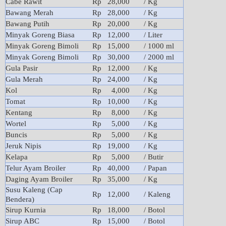
Cabe Rawit
Rp 28,000
/ Kg
Bawang Merah
Rp 28
,000
/ Kg
Bawang Putih
Rp 20,000
/ Kg
Minyak Goreng Biasa
Rp 12,000
/ Liter
Minyak Goreng Bimoli
Rp 15,000
/ 1000 ml
Minyak Goreng Bimoli
Rp 30,000
/ 2000 ml
Gula Pasir
Rp 12,000
/ Kg
Gula Merah
Rp 24,000
/ Kg
Kol
Rp 4,000
/ Kg
Tomat
Rp 10,000
/ Kg
Kentang
Rp 8,000
/ Kg
Wortel
Rp 5,000
/ Kg
Buncis
Rp 5,000
/ Kg
Jeruk Nipis
Rp 19,000
/ Kg
Kelapa
Rp 5,000
/ Butir
Telur Ayam Broiler
Rp 40,000
/ Papan
Daging Ayam Broiler
Rp 35,000
/ Kg
Susu Kaleng (Cap
Rp 12,000
/ Kaleng
Bendera)
Sirup Kurnia
Rp 18,000
/ Botol
Sirup ABC
Rp 15,000
/ Botol