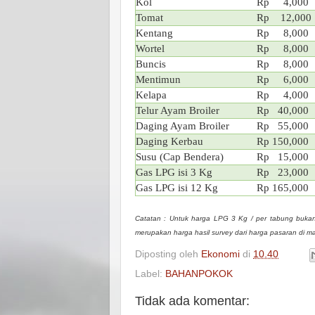
Kol
Rp 4,000
Tomat
Rp 12,000
Kentang
Rp 8,000
Wortel
Rp 8,000
Buncis
Rp 8,000
Mentimun
Rp 6,000
Kelapa
Rp 4,000
Telur Ayam Broiler
Rp 40,000
Daging Ayam Broiler
Rp 55,000
Daging Kerbau
Rp 150,000
Susu (Cap Bendera)
Rp 15,000
Gas LPG isi 3 Kg
Rp 23,000
Gas LPG isi 12 Kg
Rp 165,000
Catatan : Untuk harga LPG 3 Kg / per tabung bukan
merupakan harga hasil survey dari harga pasaran di m
Diposting oleh
Ekonomi
di
10.40
Label:
BAHANPOKOK
Tidak ada komentar: