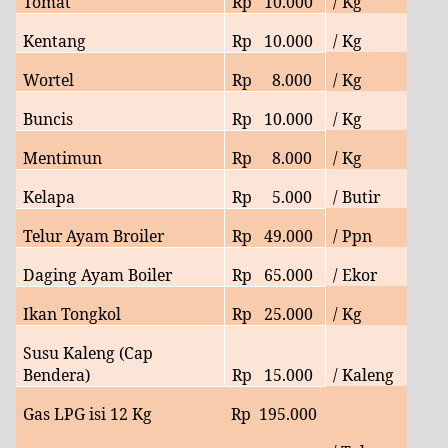
Tomat
Rp
10
.000
/ Kg
Kentang
Rp
10
.000
/ Kg
Wortel
Rp
8
.000
/ Kg
Buncis
Rp
10.
000
/ Kg
Mentimun
Rp
8
.000
/ Kg
Kelapa
Rp
5.000
/ Butir
Telur Ayam Broiler
Rp
49.
000
/ Ppn
Daging Ayam Boiler
Rp
65
.000
/ Ekor
Ikan Tongkol
Rp
25.000
/ Kg
Susu Kaleng (Cap
Bendera)
Rp
15.000
/ Kaleng
Gas LPG isi 12 Kg
Rp
195.000