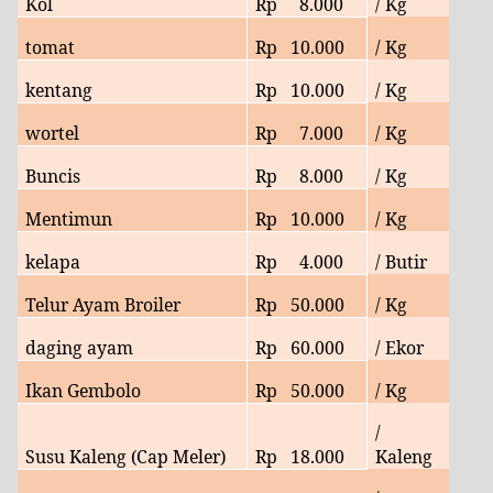
Kol
Rp
8.000
/ Kg
tomat
Rp
10.000
/ Kg
kentang
Rp 10.000
/ Kg
wortel
Rp 7.000
/ Kg
Buncis
Rp 8.000
/ Kg
Mentimun
Rp
10.000
/ Kg
kelapa
Rp
4.000
/ Butir
Telur Ayam Broiler
Rp
50.000
/ Kg
daging ayam
Rp
60.000
/ Ekor
Ikan Gembolo
Rp
50
.000
/ Kg
/
Susu Kaleng (Cap Meler)
Rp
18.000
Kaleng