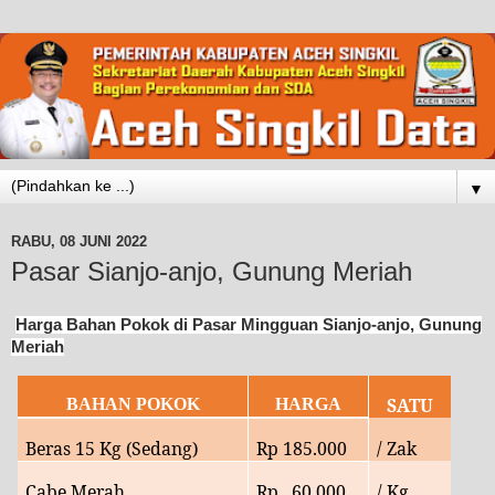
▼
RABU, 08 JUNI 2022
Pasar Sianjo-anjo, Gunung Meriah
Harga Bahan Pokok di Pasar Mingguan Sianjo-anjo, Gunung
Meriah
SATU
BAHAN POKOK
HARGA
Beras 15 Kg (Sedang)
Rp
185.000
/ Zak
Cabe Merah
Rp
60.000
/ Kg